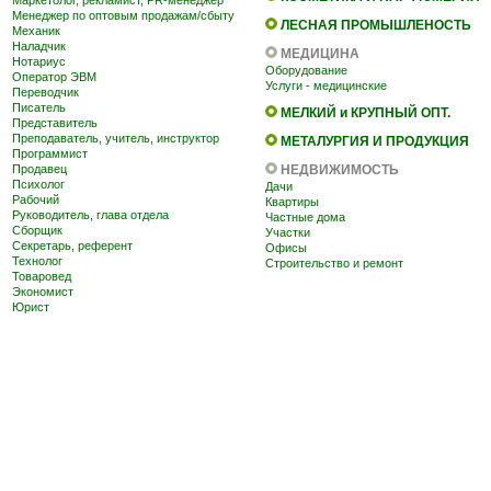
Маркетолог, рекламист, PR-менеджер
Менеджер по оптовым продажам/сбыту
ЛЕСНАЯ ПРОМЫШЛЕНОСТЬ
Механик
Наладчик
МЕДИЦИНА
Нотариус
Оборудование
Оператор ЭВМ
Услуги - медицинские
Переводчик
Писатель
МЕЛКИЙ и КРУПНЫЙ ОПТ.
Представитель
Преподаватель, учитель, инструктор
МЕТАЛУРГИЯ И ПРОДУКЦИЯ
Программист
Продавец
НЕДВИЖИМОСТЬ
Психолог
Дачи
Рабочий
Квартиры
Руководитель, глава отдела
Частные дома
Сборщик
Участки
Секретарь, референт
Офисы
Технолог
Строительство и ремонт
Товаровед
Экономист
Юрист