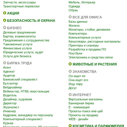
Запчасти, аксессуары
Мебель, Интерьер
Транспортные перевозки
Одежда
Обувь
АКЦИИ
ВСЕ ДЛЯ ОФИСА
БЕЗОПАСНОСТЬ И ОХРАНА
Базы данных
Железо
БИЗНЕС
Мониторы, стойки, динамики
Деловые предложения
Компьютеры
Бартер, взаимозачеты
Компьютерные услуги
Предложения о сотрудничестве
Канцтовары, расходные материалы
Таможенные услуги
Принтеры и сканеры
Финансовые услуги
Разработка и продажа ПО
Юридические услуги, аудит
Ноутбуки
Услуги для бизнеса
Электроника и средства связи
БИРЖА ТРУДА
ЖИВОТНЫЕ И РАСТЕНИЯ
Агент
Адвокат
ЗНАКОМСТВА
Аудитор
Он ищет ее
Банковский специалист
Она ищет его
Бухгалтер
Ищу пару
Вебдизайнер
Досуг
Вебмастер, HTML-верстальщик
ИНТЕРНЕТ
Водитель
Дизайнер, художник
Виртуальные магазины
Директор
Баннерная биржа
Журналист
E - коммерция
Инженер
Проекты-поиск инв-ций
Кадровик, менеджер по персоналу
Проекты на продажу
Компьютерный специалист
WEB - дизайн
Курьер
КОСМЕТИКА И ПАРФЮМЕРИЯ